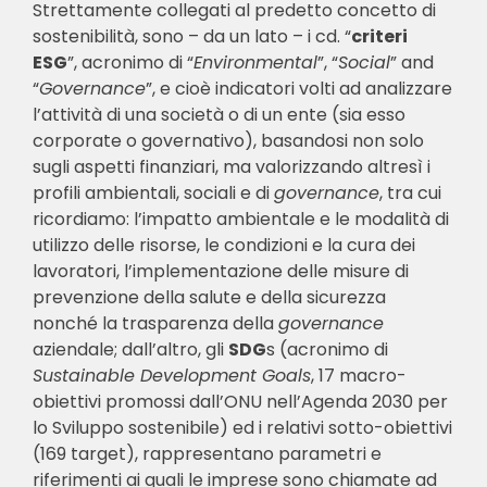
Strettamente collegati al predetto concetto di
sostenibilità, sono – da un lato – i cd. “
criteri
ESG
”, acronimo di “
Environmental
”, “
Social
” and
“
Governance
”, e cioè indicatori volti ad analizzare
l’attività di una società o di un ente (sia esso
corporate o governativo), basandosi non solo
sugli aspetti finanziari, ma valorizzando altresì i
profili ambientali, sociali e di
governance
, tra cui
ricordiamo: l’impatto ambientale e le modalità di
utilizzo delle risorse, le condizioni e la cura dei
lavoratori, l’implementazione delle misure di
prevenzione della salute e della sicurezza
nonché la trasparenza della
governance
aziendale; dall’altro, gli
SDG
s (acronimo di
Sustainable Development Goals
, 17 macro-
obiettivi promossi dall’ONU nell’Agenda 2030 per
lo Sviluppo sostenibile) ed i relativi sotto-obiettivi
(169 target), rappresentano parametri e
riferimenti ai quali le imprese sono chiamate ad