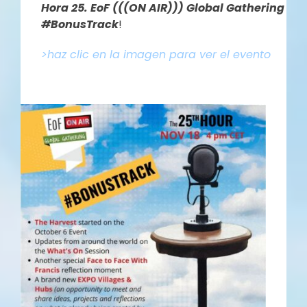
Hora 25. EoF (((ON AIR))) Global Gathering
#BonusTrack
!
>haz clic en la imagen para ver el evento