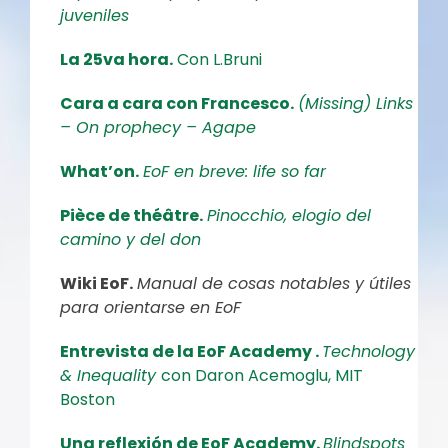
juveniles
La 25va hora.
Con L.Bruni
Cara a cara con Francesco.
(Missing) Links
– On prophecy – Agape
What’on.
EoF en breve: life so far
Pièce de théâtre.
Pinocchio, elogio del
camino y del don
Wiki EoF.
Manual de cosas notables y útiles
para orientarse en EoF
Entrevista de la EoF Academy .
Technology
& Inequality
con Daron Acemoglu, MIT
Boston
Una reflexión de EoF Academy.
Blindspots