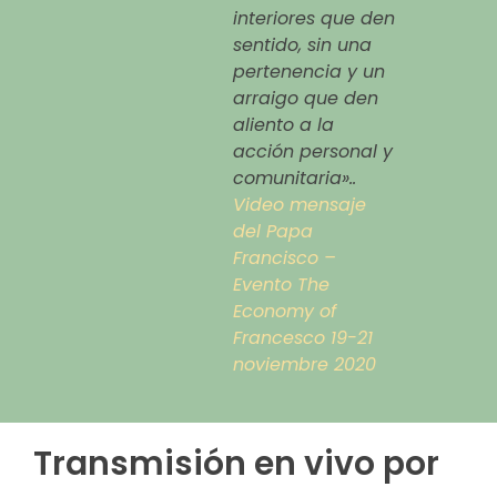
interiores que den
sentido, sin una
pertenencia y un
arraigo que den
aliento a la
acción personal y
comunitaria».
.
Video mensaje
del Papa
Francisco –
Evento The
Economy of
Francesco 19-21
noviembre 2020
Transmisión en vivo por