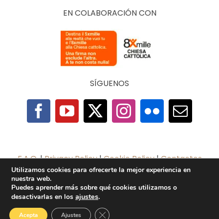
EN COLABORACIÓN CON
SÍGUENOS
F.A.Q.
|
Privacy Policy
|
Cookie Policy
|
Contactos
Utilizamos cookies para ofrecerte la mejor experiencia en
nuestra web.
2025 © The Economy of Francesco Foundation |
Puedes aprender más sobre qué cookies utilizamos o
All Rights Reserved | Powered by
TeamDev
ajustes
.
desactivarlas en los
Ecosystem
Cerrar el banner de cookies RGPD
Acepta
Ajustes