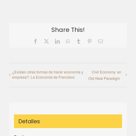
Share This!
Facebook
X
LinkedIn
WhatsApp
Tumblr
Pinterest
Email
¿Existen otras formas de hacer economía y
Civil Economy: an
empresa?: La Economía de Francisco
Old-New Paradigm
Detalles