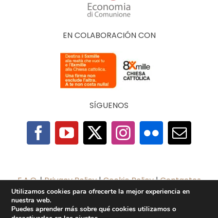
EN COLABORACIÓN CON
SÍGUENOS
F.A.Q.
|
Privacy Policy
|
Cookie Policy
|
Contactos
Utilizamos cookies para ofrecerte la mejor experiencia en
nuestra web.
2025 © The Economy of Francesco Foundation |
Puedes aprender más sobre qué cookies utilizamos o
All Rights Reserved | Powered by
TeamDev