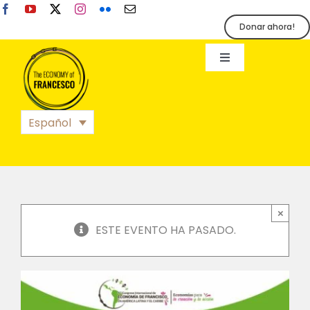
Skip
to
Donar ahora!
content
Toggle
Navigation
EoF
Español
BLOG
EVENTOS
×
ESTE EVENTO HA PASADO.
ORGANIZACIÓN