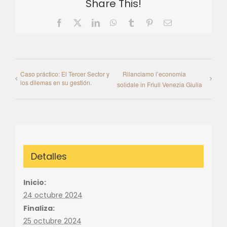
Share This!
Facebook
X
LinkedIn
WhatsApp
Tumblr
Pinterest
Email
Caso práctico: El Tercer Sector y
Rilanciamo l’economia
los dilemas en su gestión.
solidale in Friuli Venezia Giulia
Detalles
Inicio:
24 octubre 2024
Finaliza:
25 octubre 2024