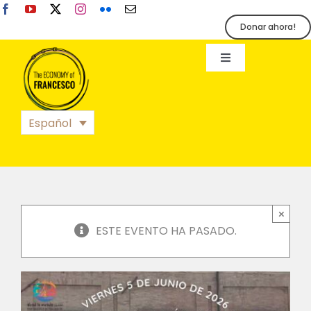
Skip
to
Donar ahora!
content
Toggle
Navigation
EoF
Español
BLOG
EVENTOS
×
ESTE EVENTO HA PASADO.
ORGANIZACIÓN