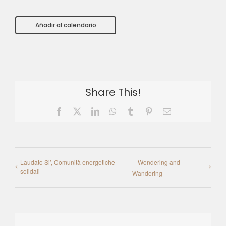
Añadir al calendario
Share This!
Facebook
X
LinkedIn
WhatsApp
Tumblr
Pinterest
Email
Laudato Si’, Comunità energetiche
Wondering and
solidali
Wandering