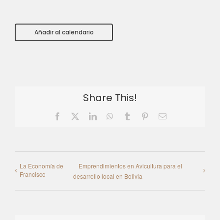
Añadir al calendario
Share This!
Facebook
X
LinkedIn
WhatsApp
Tumblr
Pinterest
Email
La Economía de
Emprendimientos en Avicultura para el
Francisco
desarrollo local en Bolivia