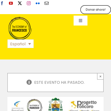
Skip
to
Donar ahora!
content
Toggle
Navigation
EoF
Español
BLOG
EVENTOS
×
ESTE EVENTO HA PASADO.
ORGANIZACIÓN