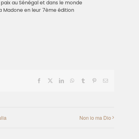
la paix au Sénégal et dans le monde
 la Madone en leur 7ème édition
Facebook
X
LinkedIn
WhatsApp
Tumblr
Pinterest
Email
lia
Non io ma Dio