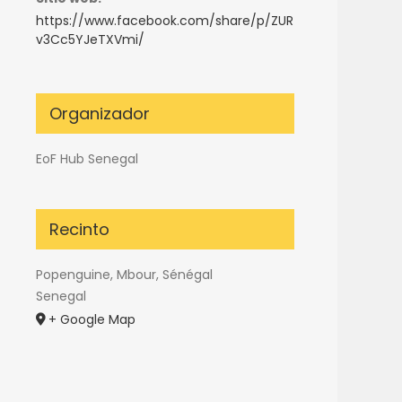
https://www.facebook.com/share/p/ZUR
v3Cc5YJeTXVmi/
Organizador
EoF Hub Senegal
Recinto
Popenguine, Mbour, Sénégal
Senegal
+ Google Map