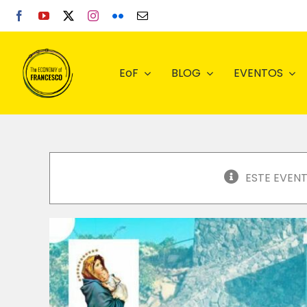
Skip
to
content
EoF
BLOG
EVENTOS
ESTE EVEN