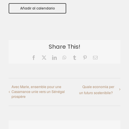
Añadir al calendario
Share This!
Facebook
X
LinkedIn
WhatsApp
Tumblr
Pinterest
Email
Avec Marie, ensemble pour une
Quale economia per
Casamance unie vers un Sénégal
un futuro sostenibile?
prospère