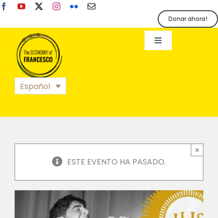
Skip
to
Donar ahora!
content
Toggle
Navigation
EoF
Español
BLOG
EVENTOS
×
ESTE EVENTO HA PASADO.
ORGANIZACIÓN