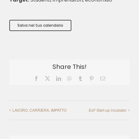
Salva nel tuo calendario
Share This!
Facebook
X
LinkedIn
WhatsApp
Tumblr
Pinterest
Email
LAVORO, CARRIERA, IMPATTO
EoF Start-up incubator