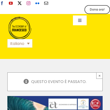
Salta
al
Dona ora!
contenuto
Toggle
Navigation
EoF
Italiano
BLOG
EVENTI
×
QUESTO EVENTO È PASSATO.
STAMPA