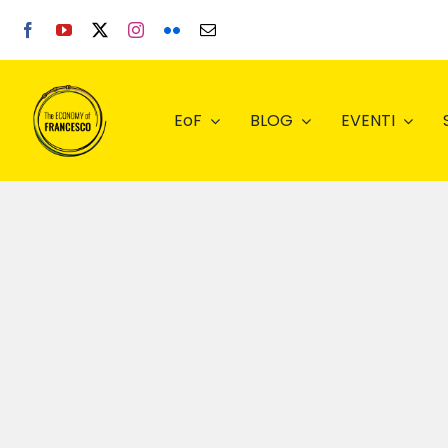
Salta
al
contenuto
EoF
BLOG
EVENTI