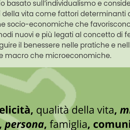
o basato sull’individualismo e consid
i della vita come fattori determinanti 
tiche socio-economiche che favoriscon
 modi nuovi e più
legati al concetto di f
uire il benessere nelle pratiche e nel
tive macro che microeconomiche.