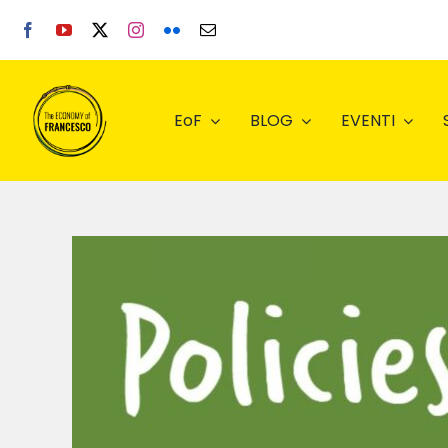
Salta
al
contenuto
EoF
BLOG
EVENTI