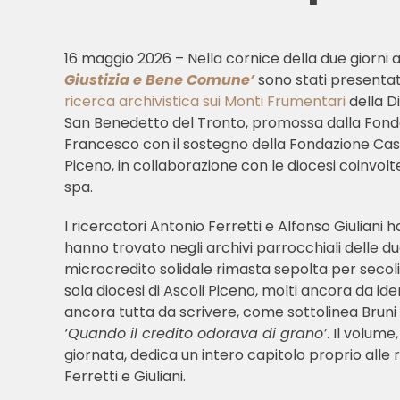
16 maggio 2026 – Nella cornice della due giorni a
Giustizia e Bene Comune’
sono stati presentati 
ricerca archivistica sui Monti Frumentari
della Di
San Benedetto del Tronto, promossa dalla Fon
Francesco con il sostegno della Fondazione Cass
Piceno, in collaborazione con le diocesi coinvolte
spa.
I ricercatori Antonio Ferretti e Alfonso Giulian
hanno trovato negli archivi parrocchiali delle du
microcredito solidale rimasta sepolta per secoli
sola diocesi di Ascoli Piceno, molti ancora da ide
ancora tutta da scrivere, come sottolinea Bruni n
‘Quando il credito odorava di grano’
. Il volum
giornata, dedica un intero capitolo proprio alle
Ferretti e Giuliani.