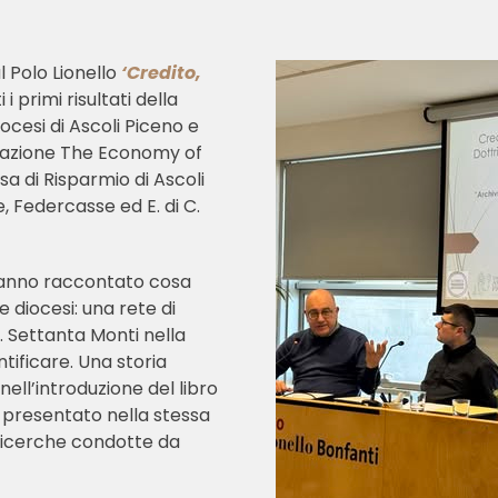
l Polo Lionello
‘Credito,
i primi risultati della
ocesi di Ascoli Piceno e
dazione The Economy of
a di Risparmio di Ascoli
, Federcasse ed E. di C.
i hanno raccontato cosa
e diocesi: una rete di
. Settanta Monti nella
ntificare. Una storia
ell’introduzione del libro
e, presentato nella stessa
 ricerche condotte da