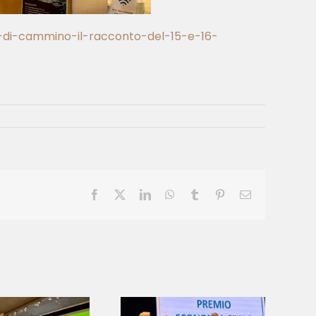
ni-di-cammino-il-racconto-del-15-e-16-
Facebook
X
LinkedIn
WhatsApp
Tumblr
Pinterest
Email