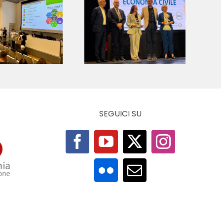
Consegnato il
remio “Giovani
Ricercatori in
Economia
Civile”
SEGUICI SU