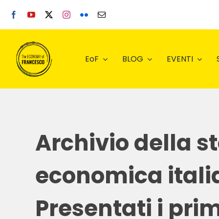
Salta
al
contenuto
EoF
BLOG
EVENTI
Archivio della st
economica ital
Presentati i prim