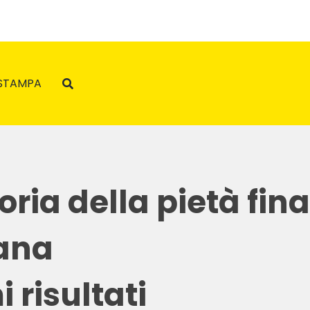
STAMPA
oria della pietà fin
iana
i risultati