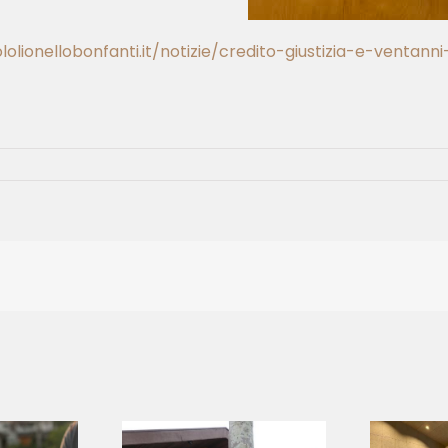
lolionellobonfanti.it/notizie/credito-giustizia-e-ventan
The Economy of
asa de
Francesco al