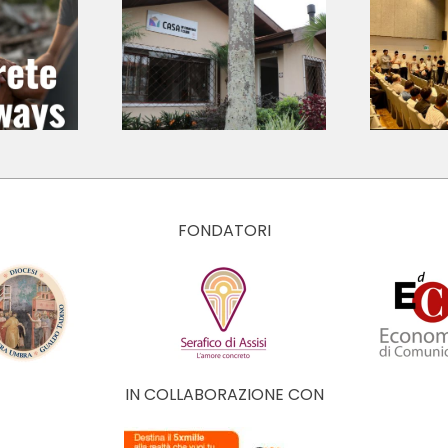
ncisco e
Concorso
lara –
Nazionale
P
ntifícia
Ecologika 2026:
ersidade
giovani
ólica do
protagonisti
á (Brasil)
dell’ecologia
integrale
FONDATORI
IN COLLABORAZIONE CON