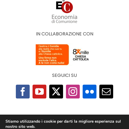
IN COLLABORAZIONE CON
SEGUICI SU
F.A.Q.
|
Privacy Policy
|
Cookie Policy
|
Contatti
Stiamo utilizzando i cookie per darti la migliore esperienza sul
nostro sito web.