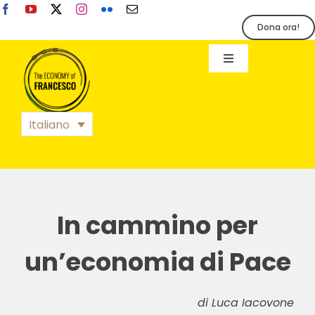
Salta
al
Dona ora!
contenuto
Toggle
Navigation
EoF
Italiano
BLOG
EVENTI
In cammino per
STAMPA
un’economia di Pace
di Luca Iacovone