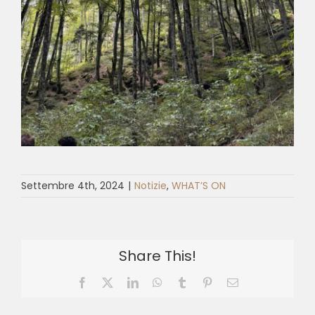
Settembre 4th, 2024
|
Notizie
,
WHAT’S ON
Share This!
Facebook
X
LinkedIn
WhatsApp
Tumblr
Pinterest
Email