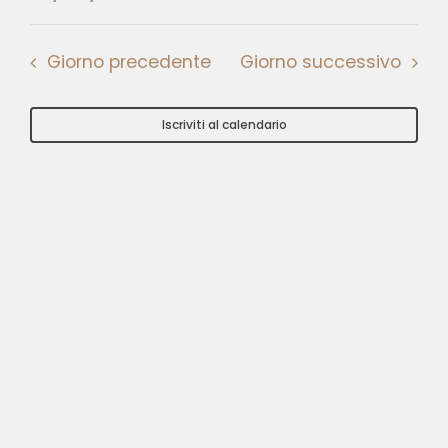
Eventi
Seleziona
Ottobre
Vist
la
Ricer
Nav
Giorno precedente
Giorno successivo
data.
2025
e
Iscriviti al calendario
viste
Navig