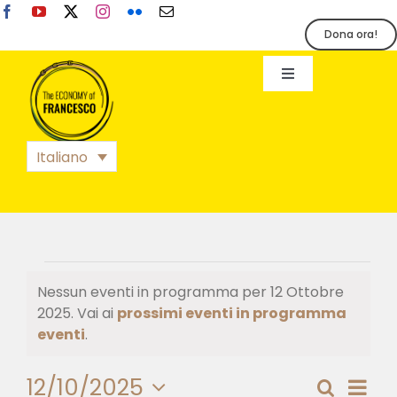
Salta
al
Dona ora!
contenuto
Toggle
Navigation
EoF
Italiano
BLOG
EVENTI
Eventi
Nessun eventi in programma per 12 Ottobre
STAMPA
2025. Vai ai
prossimi eventi in programma
for
Notice
eventi
.
12
12/10/2025
Eve
Cerca
Giorno