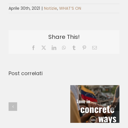
Aprile 30th, 2021
|
Notizie
,
WHAT’S ON
Share This!
Facebook
X
LinkedIn
WhatsApp
Tumblr
Pinterest
Email
Post correlati
Casa de
Comprare
Love in
Francisco e
Viagra
Concrete
Clara –
Italia.
Ways –
Pontifícia
Viagra
Emergency
Universidade
Originale
in Venezuela
Católica do
e