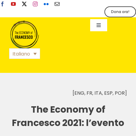
Salta
al
Dona ora!
contenuto
Toggle
Navigation
EoF
Italiano
BLOG
EVENTI
[ENG, FR, ITA, ESP, POR]
STAMPA
The Economy of
Francesco 2021: l’evento