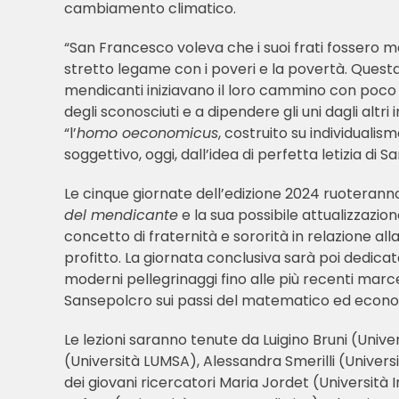
cambiamento climatico.
“San Francesco voleva che i suoi frati fossero me
stretto legame con i poveri e la povertà. Questa 
mendicanti iniziavano il loro cammino con poco o 
degli sconosciuti e a dipendere gli uni dagli altr
“l’
homo oeconomicus
, costruito su individuali
soggettivo, oggi, dall’idea di perfetta letizia di 
Le cinque giornate dell’edizione 2024 ruotera
del mendicante
e la sua possibile attualizzazio
concetto di fraternità e sororità in relazione al
profitto. La giornata conclusiva sarà poi dedicata 
moderni pellegrinaggi fino alle più recenti marce p
Sansepolcro sui passi del matematico ed economi
Le lezioni saranno tenute da Luigino Bruni (Unive
(Università LUMSA), Alessandra Smerilli (Universi
dei giovani ricercatori Maria Jordet (Università