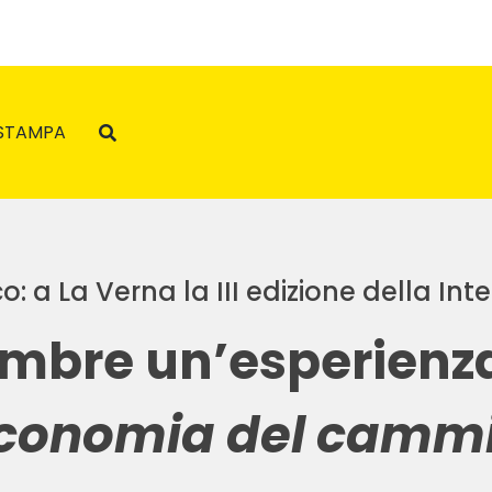
STAMPA
: a La Verna la III edizione della In
embre un’esperienza
economia del camm