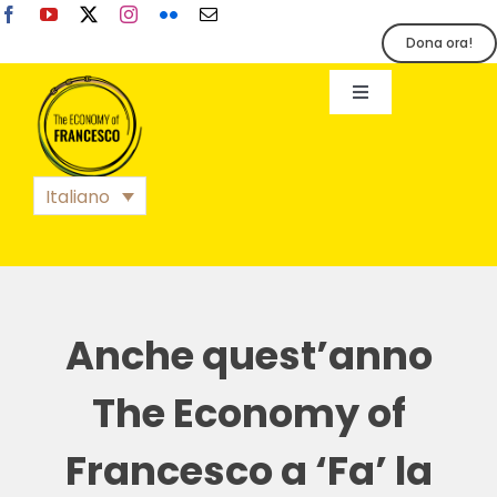
Salta
al
Dona ora!
contenuto
Toggle
Navigation
EoF
Italiano
BLOG
EVENTI
Anche quest’anno
STAMPA
The Economy of
Francesco a ‘Fa’ la