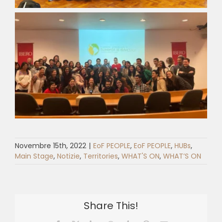
Novembre 15th, 2022
|
EoF PEOPLE
,
EoF PEOPLE
,
HUBs
,
Main Stage
,
Notizie
,
Territories
,
WHAT'S ON
,
WHAT’S ON
Share This!