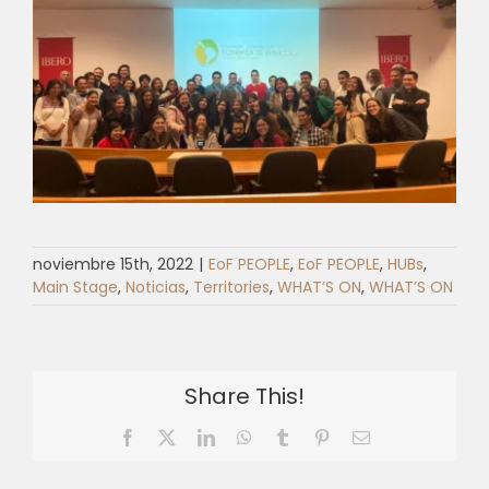
noviembre 15th, 2022
|
EoF PEOPLE
,
EoF PEOPLE
,
HUBs
,
Main Stage
,
Noticias
,
Territories
,
WHAT’S ON
,
WHAT’S ON
Share This!
Facebook
X
LinkedIn
WhatsApp
Tumblr
Pinterest
Email