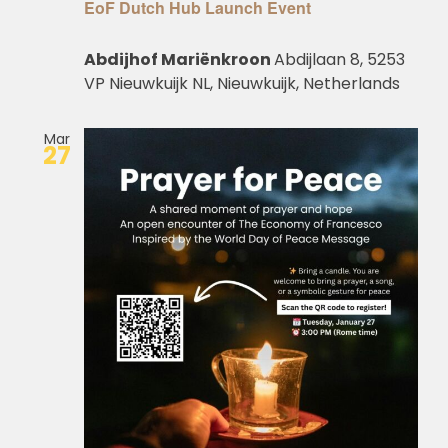
EoF Dutch Hub Launch Event
Abdijhof Mariënkroon
Abdijlaan 8, 5253
VP Nieuwkuijk NL, Nieuwkuijk, Netherlands
Mar
27