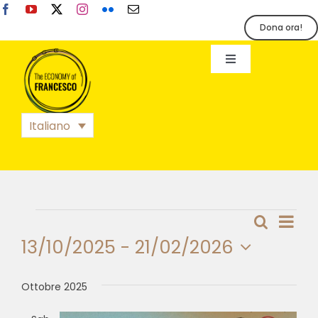
Salta
al
Dona ora!
contenuto
Toggle
Navigation
EoF
Italiano
BLOG
EVENTI
Eventi
Eve
Cerca
Lista
Eventi
STAMPA
13/10/2025
 - 
21/02/2026
Vist
Ricer
Seleziona
Nav
la
Ottobre 2025
e
data.