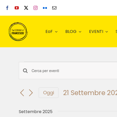
Salta
al
contenuto
EoF
BLOG
EVENTI
Eventi
Inserisci
Eventi
Parola
Chiave.
Ricerca
21 Settembre 20
Cerca
Oggi
Eventi
Seleziona
e
per
la
Parola
data.
Settembre 2025