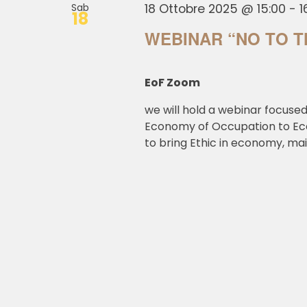
Sab
18 Ottobre 2025 @ 15:00
-
1
18
WEBINAR “NO TO 
EoF Zoom
we will hold a webinar focus
Economy of Occupation to Eco
to bring Ethic in economy, ma