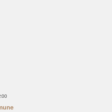
2:00
omune