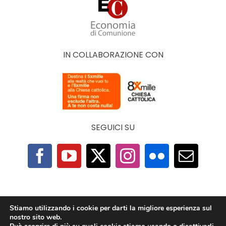
IN COLLABORAZIONE CON
SEGUICI SU
F.A.Q.
|
Privacy Policy
|
Cookie Policy
|
Contatti
Stiamo utilizzando i cookie per darti la migliore esperienza sul
nostro sito web.