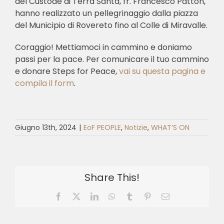
del Custode di Terra Santa, fr. Francesco Patton,
hanno realizzato un pellegrinaggio dalla piazza
del Municipio di Rovereto fino al Colle di Miravalle.
Coraggio! Mettiamoci in cammino e doniamo
passi per la pace. Per comunicare il tuo cammino
e donare Steps for Peace,
vai su questa pagina e
compila il form
.
Giugno 13th, 2024
|
EoF PEOPLE
,
Notizie
,
WHAT’S ON
Share This!
Facebook
X
LinkedIn
WhatsApp
Tumblr
Pinterest
Email