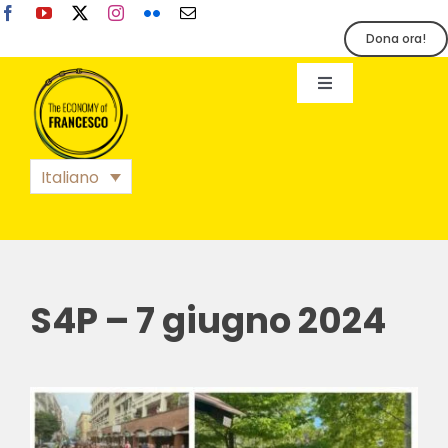
Salta
al
Dona ora!
contenuto
Toggle
Navigation
EoF
Italiano
BLOG
EVENTI
S4P – 7 giugno 2024
STAMPA