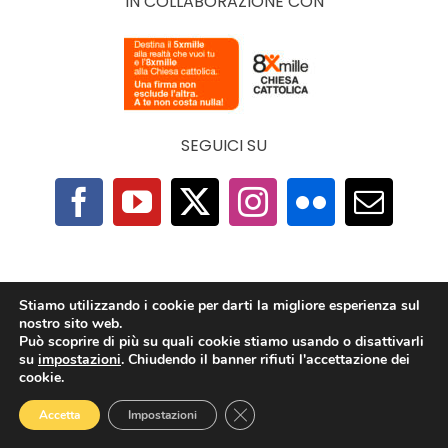
IN COLLABORAZIONE CON
SEGUICI SU
F.A.Q.
|
Privacy Policy
|
Cookie Policy
|
Contatti
Stiamo utilizzando i cookie per darti la migliore esperienza sul
nostro sito web.
Può scoprire di più su quali cookie stiamo usando o disattivarli
2025 © The Economy of Francesco Foundation |
su
impostazioni
. Chiudendo il banner rifiuti l'accettazione dei
All Rights Reserved | Powered by
TeamDev
cookie.
Ecosystem
Close GDPR Cookie Banner
Accetta
Impostazioni