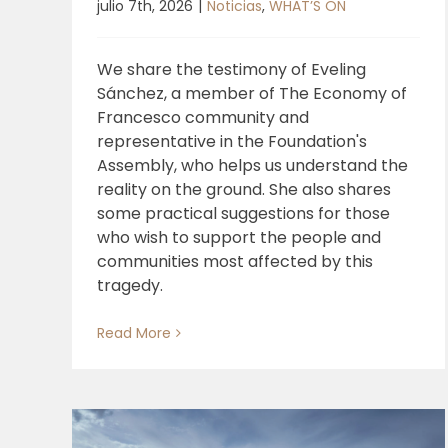
julio 7th, 2026
|
Noticias
,
WHAT’S ON
We share the testimony of Eveling
Sánchez, a member of The Economy of
Francesco community and
representative in the Foundation's
Assembly, who helps us understand the
reality on the ground. She also shares
some practical suggestions for those
who wish to support the people and
communities most affected by this
tragedy.
Read More
Archivio della storia della piet
finanziaria ed economica
italiana