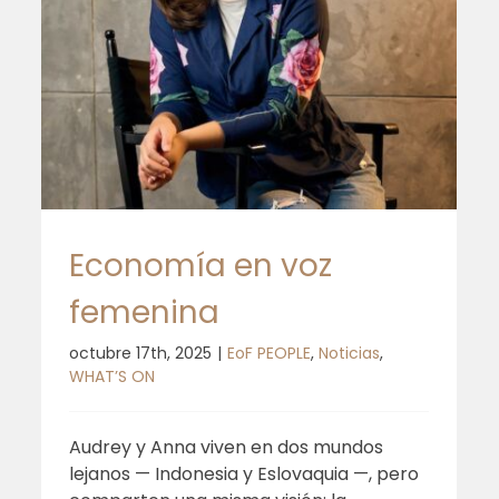
Economía en voz
femenina
octubre 17th, 2025
|
EoF PEOPLE
,
Noticias
,
WHAT’S ON
Audrey y Anna viven en dos mundos
lejanos — Indonesia y Eslovaquia —, pero