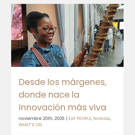
Desde los márgenes,
donde nace la
innovación más viva
noviembre 20th, 2025
|
EoF PEOPLE
,
Noticias
,
WHAT’S ON