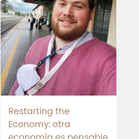
Restarting the
Economy: otra
economía es pensable