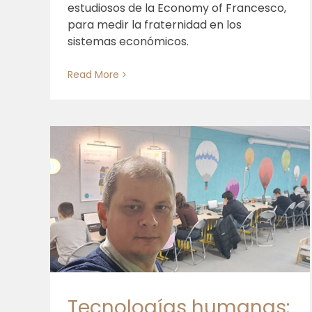
estudiosos de la Economy of Francesco,
para medir la fraternidad en los
sistemas económicos.
Read More
Desde los márgenes, donde
nace la innovación más viva
evas
en
Tecnologías humanas: