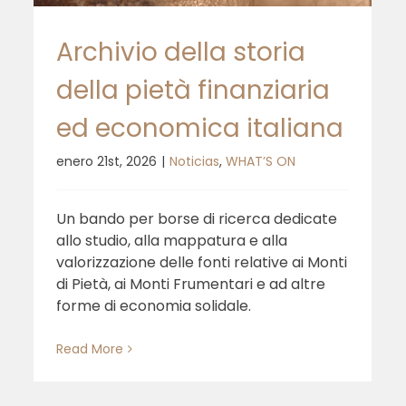
Archivio della storia
Restarting the Economy: otra
economía es pensable
della pietà finanziaria
ed economica italiana
enero 21st, 2026
|
Noticias
,
WHAT’S ON
Un bando per borse di ricerca dedicate
allo studio, alla mappatura e alla
valorizzazione delle fonti relative ai Monti
di Pietà, ai Monti Frumentari e ad altre
forme di economia solidale.
Read More