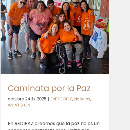
Caminata por la Paz
octubre 24th, 2025
|
EoF PEOPLE
,
Noticias
,
WHAT’S ON
En REDIPAZ creemos que la paz no es un