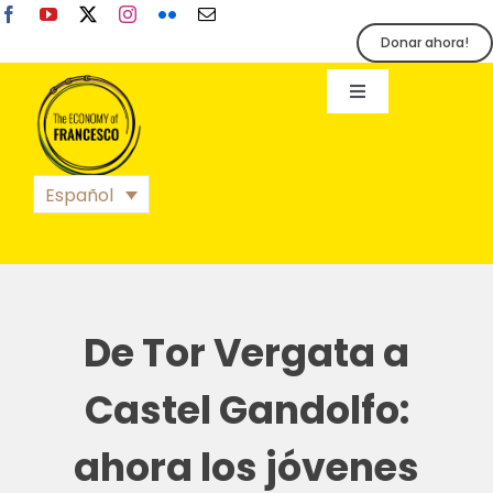
Skip
to
Donar ahora!
content
Toggle
Navigation
EoF
Español
BLOG
EVENTOS
De Tor Vergata a
ORGANIZACIÓN
Castel Gandolfo:
ahora los jóvenes