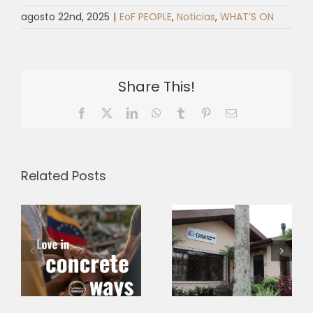
agosto 22nd, 2025
|
EoF PEOPLE
,
Noticias
,
WHAT’S ON
Share This!
Facebook
X
LinkedIn
WhatsApp
Tumblr
Pinterest
Email
Related Posts
Casa de
Francisco e
e
Clara –
d
EoF Hubs |
Pontifícia
Testimonio
Universidade
s
desde Cuba
Católica do
a