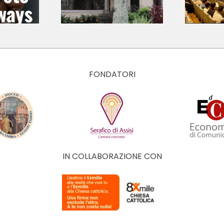
ersidade
giovani
ólica do
protagonisti
á (Brasil)
dell’ecologia
integrale
FONDATORI
IN COLLABORAZIONE CON