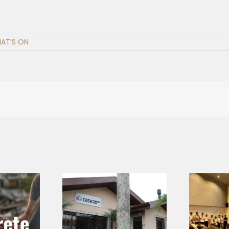
AT’S ON
The Economy of
asa de
Francesco al
ncisco e
Concorso
lara –
Nazionale
p
ntifícia
Ecologika 2026: