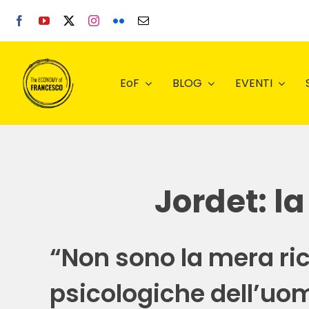
Salta
al
contenuto
EoF
BLOG
EVENTI
Jordet: la
“Non sono la mera ricc
psicologiche dell’uo