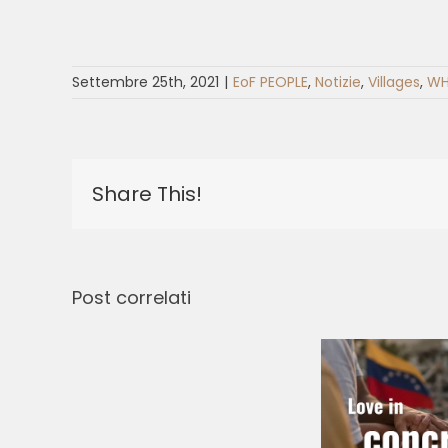
Settembre 25th, 2021
|
EoF PEOPLE
,
Notizie
,
Villages
,
WH
Share This!
Post correlati
Comprare
C
Viagra
Fra
Italia.
Love in
C
Viagra
Concrete Ways
Po
Originale