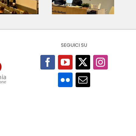
italiana.
Presentati i
primi risultati
SEGUICI SU