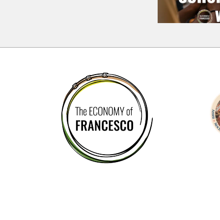
– Emergency in
Univ
e
Venezuela 2026
Cat
Generico
Paran
Online