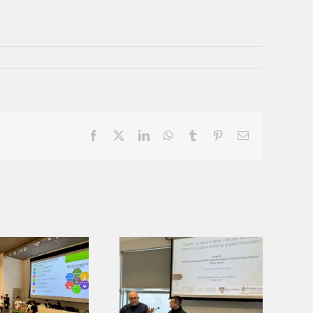
Facebook
X
LinkedIn
WhatsApp
Tumblr
Pinterest
Email
Archivio della
storia della
ietà finanziaria
ed economica