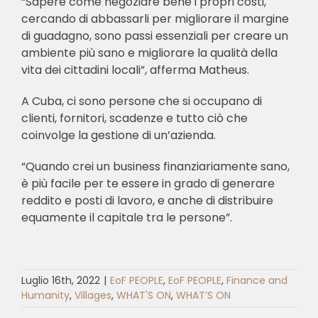
“Sapere come negoziare bene i propri costi,
cercando di abbassarli per migliorare il margine
di guadagno, sono passi essenziali per creare un
ambiente più sano e migliorare la qualità della
vita dei cittadini locali”, afferma Matheus.
A Cuba, ci sono persone che si occupano di
clienti, fornitori, scadenze e tutto ciò che
coinvolge la gestione di un’azienda.
“Quando crei un business finanziariamente sano,
è più facile per te essere in grado di generare
reddito e posti di lavoro, e anche di distribuire
equamente il capitale tra le persone”.
Luglio 16th, 2022
|
EoF PEOPLE
,
EoF PEOPLE
,
Finance and
Humanity
,
Villages
,
WHAT'S ON
,
WHAT’S ON