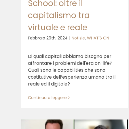
School: oltre il
capitalismo tra
virtuale e reale
Febbraio 29th, 2024
|
Notizie
,
WHAT’S ON
Di quali capitali abbiamo bisogno per
affrontare i problemi dell'era on-life?
Quali sono le capabilities che sono
costitutive dell’esperienza umana tra il
reale ed il digitale?
Listening to plants for a new
Continua a leggere
economic paradigm – EoF
School 2022