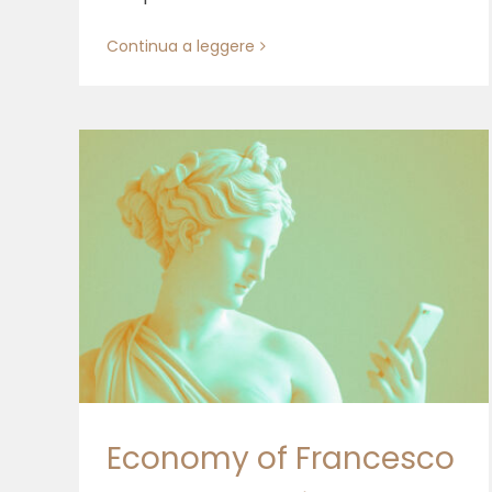
Continua a leggere
ool:
uale
EoF school: parte 2
Economy of Francesco