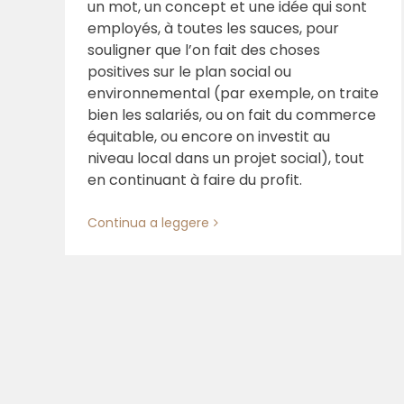
un mot, un concept et une idée qui sont
employés, à toutes les sauces, pour
souligner que l’on fait des choses
positives sur le plan social ou
environnemental (par exemple, on traite
bien les salariés, ou on fait du commerce
équitable, ou encore on investit au
niveau local dans un projet social), tout
en continuant à faire du profit.
Continua a leggere
The Economics of Biodiversity 
Partha Dasgupta meets EoF
Community