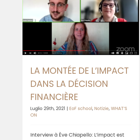
ANS
E
LA MONTÉE DE L’IMPACT
DANS LA DÉCISION
FINANCIÈRE
Luglio 29th, 2021
|
EoF school
,
Notizie
,
WHAT’S
ON
Interview à Ève Chiapello: L’impact est