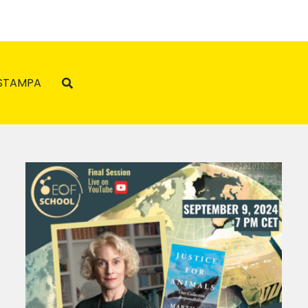
STAMPA
Nobel Laureate Deaton at the
a
EoF School 2024: “Rethinking