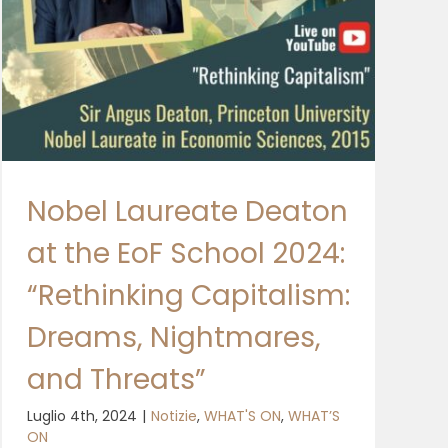
Nobel Laureate Deaton
at the EoF School 2024:
“Rethinking Capitalism:
Dreams, Nightmares,
and Threats”
Luglio 4th, 2024
|
Notizie
,
WHAT'S ON
,
WHAT’S
ON