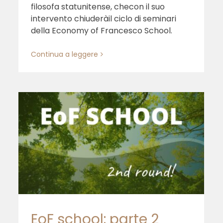
filosofa statunitense, checon il suo
intervento chiuderàil ciclo di seminari
della Economy of Francesco School.
Continua a leggere
In ascolto delle piante per un
nuovo paradigma economico
EoF school: parte 2