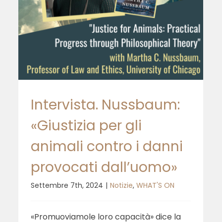
Capitalism: Dreams,
Nightmares, and Threats”
Intervista. Nussbaum:
«Giustizia per gli
animali contro i danni
provocati dall’uomo»
Settembre 7th, 2024
|
Notizie
,
WHAT'S ON
«Promuoviamole loro capacità» dice la