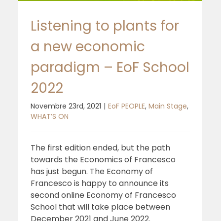
Listening to plants for
a new economic
paradigm – EoF School
2022
Novembre 23rd, 2021
|
EoF PEOPLE
,
Main Stage
,
WHAT’S ON
The first edition ended, but the path
Two special events for the EoF
towards the Economics of Francesco
School in July! Don’t miss them!
has just begun. The Economy of
Francesco is happy to announce its
second online Economy of Francesco
School that will take place between
December 2021 and June 2022.