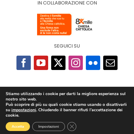
IN COLLABORAZIONE CON
SEGUICI SU
F.A.Q.
|
Privacy Policy
|
Cookie Policy
|
Contatti
Stiamo utilizzando i cookie per darti la migliore esperienza sul
nostro sito web.
Può scoprire di più su quali cookie stiamo usando o disattivarli
2025 © The Economy of Francesco Foundation |
su
impostazioni
. Chiudendo il banner rifiuti l'accettazione dei
All Rights Reserved | Powered by
TeamDev
cookie.
Ecosystem
Close GDPR Cookie Banner
Accetta
Impostazioni