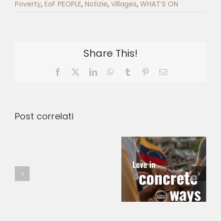
Poverty
,
EoF PEOPLE
,
Notizie
,
Villages
,
WHAT’S ON
Share This!
Facebook
X
LinkedIn
WhatsApp
Tumblr
Pinterest
Email
Post correlati
Casa de
Comprare
Love in
Francisco e
Viagra
Concrete
Clara –
Italia.
Ways –
Pontifícia
Viagra
Emergency
Universidade
Originale
in Venezuela
Católica do
e
2026
Paraná
Generico