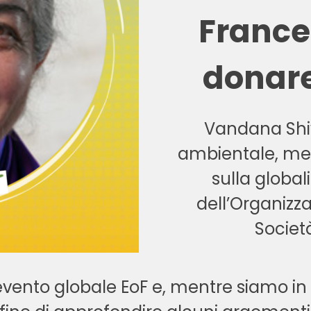
Frances
donare
Vandana Shiv
ambientale, me
sulla globa
dell’Organizz
Societ
evento globale EoF e, mentre siamo in