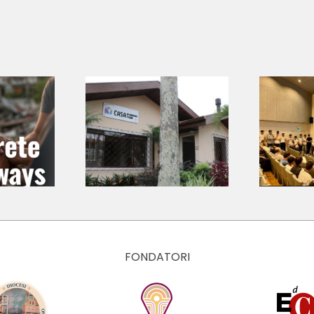
The Economy of
asa de
Francesco al
ncisco e
Concorso
lara –
Nazionale
p
ntifícia
Ecologika 2026:
ersidade
giovani
ólica do
protagonisti
á (Brasil)
dell’ecologia
integrale
FONDATORI