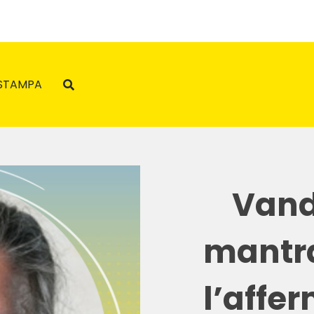
STAMPA
Vand
mantra 
l’affe