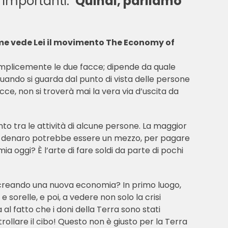
i importanti.
Quindi, parliamo
ome vede Lei il movimento
The Economy of
semplicemente le due facce; dipende da quale
quando si guarda dal punto di vista delle persone
ce, non si troverà mai la vera via d’uscita da
to tra le attività di alcune persone. La maggior
e. Il denaro potrebbe essere un mezzo, per pagare
a oggi? È l’arte di fare soldi da parte di pochi
.
 creando una nuova economia? In primo luogo,
 sorelle, e poi, a vedere non solo la crisi
 fatto che i doni della Terra sono stati
rollare il cibo! Questo non è giusto per la Terra