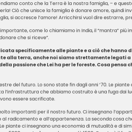
rendiamo conto che la Terra è la nostra famiglia, – e que
! Ciò che unisce la famiglia è donare amore, quindi inve
glia, si accresce l’amore! Arricchirsi vuol dire estrarre, p
importante, come lo chiamiamo in India, il “mantra” più i
donare che si riceve”.
dicata specificamente alle piante e a ciò che hanno 
te alla terra, anche noi siamo strettamente legati 
lla passione che Lei ha per le foreste. Cosa pensa c
tre del futuro. Lo sono state fin dagli anni ’70. Le piante 
tta l’infrastruttura che abbiamo costruito è una fuga dai l
vono essere sacrificate.
lto importanti per il nostro futuro. Ci insegnano l’apparte
to al radicamento e all’appartenenza. La seconda cosa che 
 Le piante ci insegnano una economia di mutualità e di simb