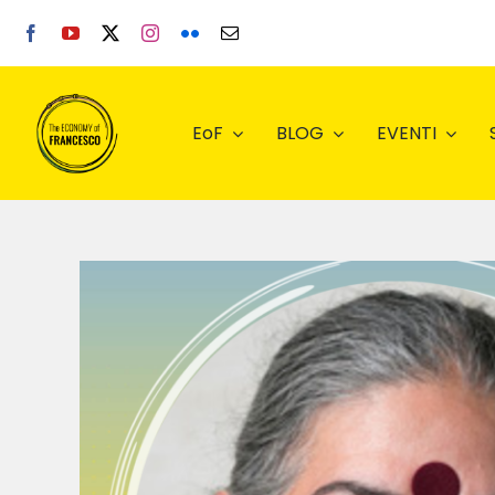
Salta
al
contenuto
EoF
BLOG
EVENTI