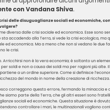
l fine di approfondire alcuni argoment
iente con Vandana Shiva
.
la crisi delle disuguaglianze sociali ed economiche, c
svolgere?
come diversa dalle crisi sociale ed economica. Esse sono 
 sta accadendo alla Terra, si vede la crisi ecologica, ma 
ciale ed economica. Ma a meno che non si vedano le due fac
no le crisi.
. Arricchirsi non è la vera economia; è soltanto un elemen
 per soldi e non a causa dei soldi ma per ragioni più alt
artiene a un ordine superiore. Come si definisce l’economi
 ricchezza del mondo in nome della creazione di ricchezza
cesco correggono questo errore, fermando la minaccia e
siamo parte della Terra, che gli altri esseri sono fratelli e
anze sociali ed economiche. Questa situazione è dovuta al
ntendono controllare i mari, le multinazionali vogliono cont