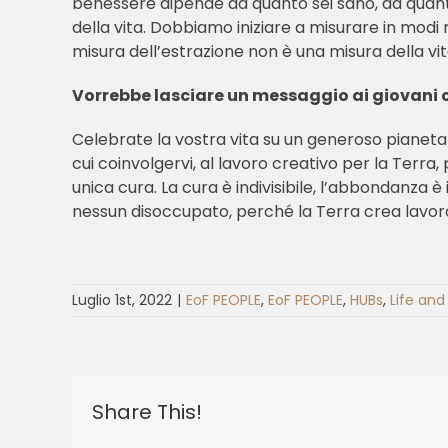
benessere dipende da quanto sei sano, da quante 
della vita. Dobbiamo iniziare a misurare in modi
misura dell’estrazione non è una misura della vi
Vorrebbe lasciare un messaggio ai giovani c
Celebrate la vostra vita su un generoso pianeta 
cui coinvolgervi, al lavoro creativo per la Terra
unica cura. La cura è indivisibile, l’abbondanza 
nessun disoccupato, perché la Terra crea lavor
Luglio 1st, 2022
|
EoF PEOPLE
,
EoF PEOPLE
,
HUBs
,
Life and 
Share This!