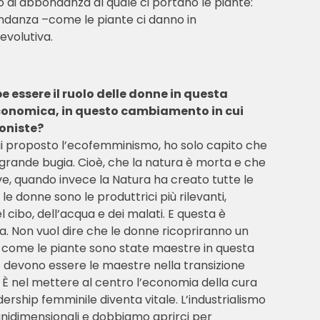
 di abbondanza al quale ci portano le piante:
ondanza –come le piante ci danno in
evolutiva.
 essere il ruolo delle donne in questa
conomica, in questo cambiamento in cui
oniste?
 proposto l’ecofemminismo, ho solo capito che
 grande bugia. Cioè, che la natura è morta e che
e, quando invece la Natura ha creato tutte le
 le donne sono le produttrici più rilevanti,
 cibo, dell’acqua e dei malati. E questa è
a. Non vuol dire che le donne ricopriranno un
o come le piante sono state maestre in questa
e devono essere le maestre nella transizione
a. È nel mettere al centro l’economia della cura
adership femminile diventa vitale. L’industrialismo
nidimensionali e dobbiamo aprirci per