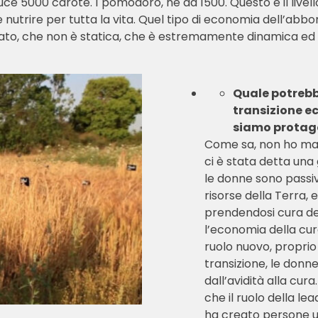
 5000 carote. 1 pomodoro, ne dà 1500. Questo è il livello
nutrire per tutta la vita. Quel tipo di economia dell’abb
ato, che non è statica, che è estremamente dinamica ed 
Quale potrebbe
transizione e
siamo protag
Come sa, non ho mai
ci è stata detta una
le donne sono passiv
risorse della Terra, e
prendendosi cura del
l’economia della cur
ruolo nuovo, propri
transizione, le donn
dall’avidità alla cur
che il ruolo della le
ha creato persone u