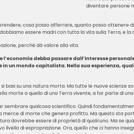
diventare persone m
o prendere, cosa posso afferrare, quanto posso ottenere 
 dobbiamo essere madri con tutta la vita sulla Terra, e la m
eazione, perché dà valore alla vita.
 l’economia debba passare dall’interesse personale 
le in un mondo capitalista. Nella sua esperienza, qual
 si basi su una natura morta. Ma tutte le nuove scienze son
 morte a quello di una Terra vivente, a far parte di una
ar sembrare qualcosa scientifico. Quindi fondamentalmen
a merce di morte che genera profitto. Ma questo sta port
a natura dovrebbe essere di proprietà di qualcuno. Ma se qua
 livello di espropriazione. Ora, quello che ci hanno inseg