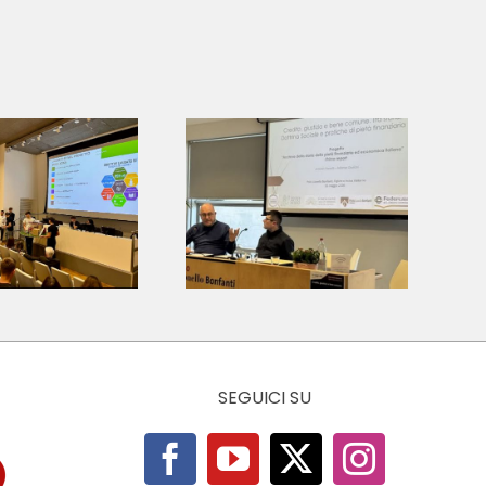
Archivio della
storia della
ietà finanziaria
ed economica
italiana.
Presentati i
primi risultati
SEGUICI SU