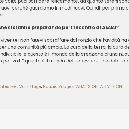
volte puoi sorridere felicemente, da quanto sereni sono i t
 nuovi perché guardiamo in modi nuovi. Quindi, per prima c
ta.
he si stanno preparando per l’incontro di Assisi?
vivente! Non fatevi sopraffare dal ronzio che l’avidità ha
, per una comunità più ampia. La cura della terra, la cura d
è indivisibile, e questo è il mondo della creazione di una
o per voi! E questo è il mondo del benessere che dobbia
Lifestyle
,
Main Stage
,
Notizie
,
Villages
,
WHAT'S ON
,
WHAT’S ON