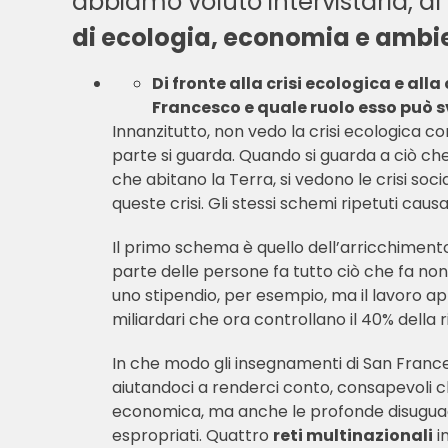
abbiamo voluto intervistarla, a
di ecologia, economia e amb
Di fronte alla crisi ecologica e al
Francesco
e quale ruolo esso può 
Innanzitutto, non vedo la crisi ecologica 
parte si guarda. Quando si guarda a ciò che
che abitano la Terra, si vedono le crisi so
queste crisi. Gli stessi schemi ripetuti causa
Il primo schema è quello dell’arricchimento
parte delle persone fa tutto ciò che fa non
uno stipendio, per esempio, ma il lavoro app
miliardari che ora controllano il 40% della
In che modo gli insegnamenti di San Fran
aiutandoci a renderci conto, consapevoli che 
economica, ma anche le profonde disuguagli
espropriati. Quattro
reti multinazionali
i