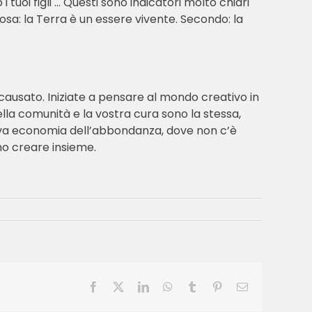
uoi figli … Questi sono indicatori molto chiari
osa: la Terra è un essere vivente. Secondo: la
 causato. Iniziate a pensare al mondo creativo in
ella comunità e la vostra cura sono la stessa,
 nuova economia dell’abbondanza, dove non c’è
mo creare insieme.
Facebook
X
LinkedIn
WhatsApp
Tumblr
Pinterest
Email