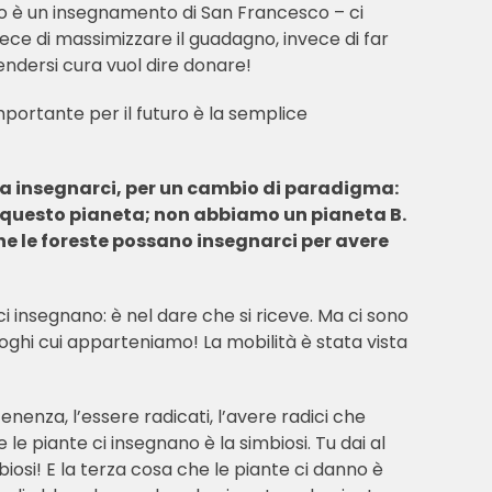
sto è un insegnamento di San Francesco – ci
ce di massimizzare il guadagno, invece di far
rendersi cura vuol dire donare!
mportante per il futuro è la semplice
da insegnarci, per un cambio di paradigma:
a questo pianeta; non abbiamo un pianeta B.
he le foreste possano insegnarci per avere
ci insegnano: è nel dare che si riceve. Ma ci sono
uoghi cui apparteniamo! La mobilità è stata vista
nenza, l’essere radicati, l’avere radici che
le piante ci insegnano è la simbiosi. Tu dai al
iosi! E la terza cosa che le piante ci danno è