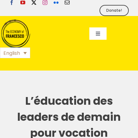
Skip
to
Donate!
content
Toggle
Navigation
EoF
English
BLOG
EVENTS
L’éducation des
FOUNDATION
leaders de demain
pour vocation
PRESS