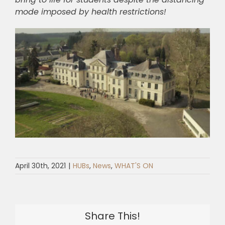
mode imposed by health restrictions!
April 30th, 2021
|
HUBs
,
News
,
WHAT'S ON
Share This!