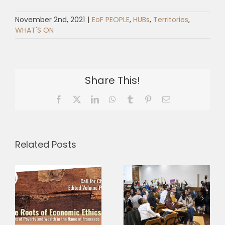
November 2nd, 2021
|
EoF PEOPLE
,
HUBs
,
Territories
,
WHAT'S ON
Share This!
Facebook
X
LinkedIn
WhatsApp
Tumblr
Pinterest
Email
Related Posts
Three
Why is
Research
–
fraternity
Grants,
s
more radical
Three
c
than it