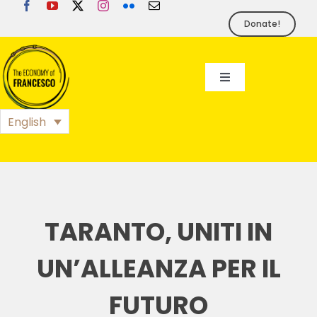
Skip
to
Donate!
content
Toggle
Navigation
EoF
English
BLOG
EVENTS
TARANTO, UNITI IN
FOUNDATION
UN’ALLEANZA PER IL
FUTURO
PRESS