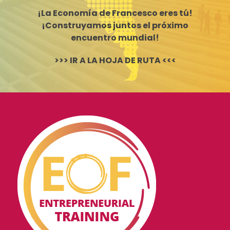
¡La Economía de Francesco eres tú!
¡Construyamos juntos el próximo
encuentro mundial!
>>> IR A LA HOJA DE RUTA <<<