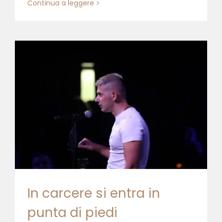
Continua a leggere
In carcere si entra in
punta di piedi