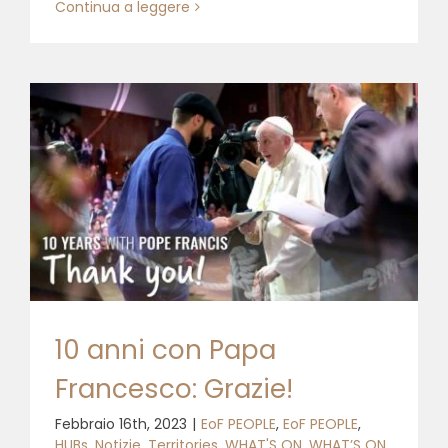
Continua a leggere
10 anni con Papa
Francesco: Grazie!
Febbraio 16th, 2023
|
EoF PEOPLE
,
EoF PEOPLE
,
HUBs
,
Notizie
,
Territories
,
WHAT'S ON
,
WHAT’S ON