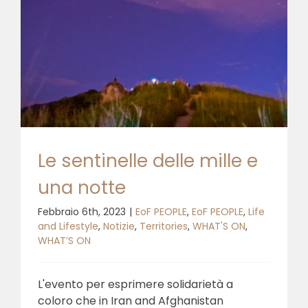
Le sentinelle delle mille e
una notte
Febbraio 6th, 2023
|
EoF PEOPLE
,
EoF PEOPLE
,
Life
and Lifestyle
,
Notizie
,
Territories
,
WHAT'S ON
,
WHAT’S ON
L'evento per esprimere solidarietà a
coloro che in Iran and Afghanistan