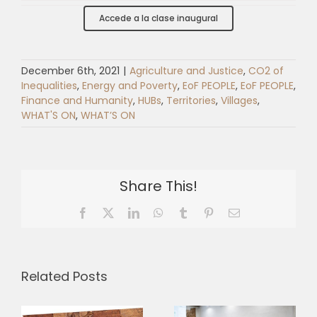
Accede a la clase inaugural
December 6th, 2021
|
Agriculture and Justice
,
CO2 of
Inequalities
,
Energy and Poverty
,
EoF PEOPLE
,
EoF PEOPLE
,
Finance and Humanity
,
HUBs
,
Territories
,
Villages
,
WHAT'S ON
,
WHAT’S ON
Share This!
Facebook
X
LinkedIn
WhatsApp
Tumblr
Pinterest
Email
Related Posts
Three