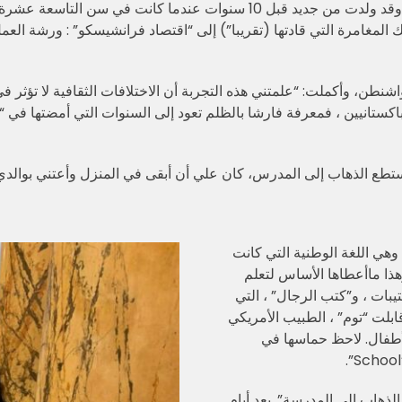
نشأت فارشا في قرية صغيرة في مدينة”سند” الباكستانية ، وقد ولدت من جديد قب
 المغامرة التي قادتها (تقريبا”) إلى “اقتصاد فرانشيسكو” : ورشة العمل
اشنطن، وأكملت: “علمتني هذه التجربة أن الاختلافات الثقافية لا تؤثر 
كستانيين ، فمعرفة فارشا بالظلم تعود إلى السنوات التي أمضتها في “
ستطع الذهاب إلى المدرس، كان علي أن أبقى في المنزل وأعتني بوالدي
 وهي اللغة الوطنية التي كانت
هذا ماأعطاها الأساس لتعلم
تيبات ، و”كتب الرجال” ، التي
ابلت “توم” ، الطبيب الأمريكي
أطفال. لاحظ حماسها في
.
School’
لذهاب إلى المدرسة”. بعد أيام