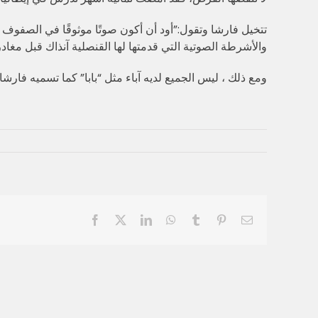
تتخيل فارشا وتقول:”أود أن أكون صوتًا موثوقًا في الصفوف ال
والأشرطة الصوتية التي قدمتها لها القنصلية آنذاك قبل مغادرتها
ومع ذلك ، ليس الجميع لديه آباء مثل “بابا” كما تسميه فار
Facebook
X
LinkedIn
WhatsApp
Tumblr
Pinterest
Email