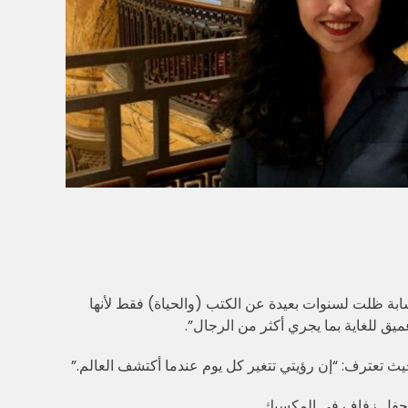
 وهي إحدى المجموعات الاثني عشر التي تنقسم إليها EoF ، كخطوة منطقية لشابة ظلت لسنوات بعيدة عن الكتب (والحياة) فقط لأنها
يق للغاية بما يجري أكثر من الرجال”.
ث تعترف: “إن رؤيتي تتغير كل يوم عندما أكتشف العالم.”
ن حفل زفاف في المكسيك.