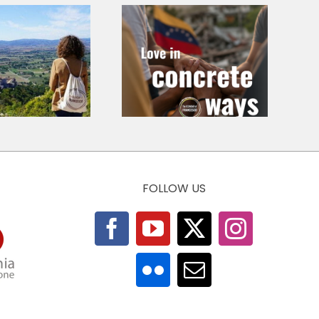
Love in
Call for
Concrete Ways
Chapters – At
– Emergency in
the Roots of
Venezuela 2026
Economic Ethics
FOLLOW US