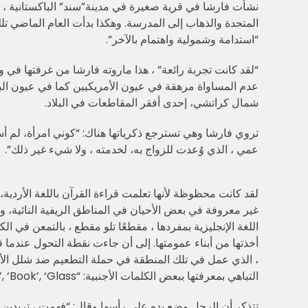
المتحدة والذهاب إلى المدرسة. وهكذا بدأت العام الماضي تلك
“استدامة وشمولية واهتمام بالآخر”.
“لقد كانت تجربة رائعة” ، هذا ماروته فارشا من غرفتها في و
عدم المساواة مرهقة في عيون الأمريكيين كما في عيون البا
شمال كراتشي، إحدى أفقر المقاطعات في البلاد.
تروي فارشا وهي تسترجع ذكرياتها هناك: “كوني امرأة، لم أ
عمي ، الذي وُعدت للزواج به، لخدمته ، ولا شيء غير ذلك”.
لقد كانت محظوظة لأنها تعلمت قراءة القرآن باللغة الأردية،
غير معروفة في بعض الأحيان في المناطق الريفية النائية، و
اللغة الإنجليزية بمفردها ، مقطعًا تلو مقطع ، بالتمعن في الك
أخذتها من أبناء عمومتها. إلى أن جاءت نقطة التحول عندما ق
، الذي عمل في تلك المنطقة في حملة التطعيم ضد شلل ال
التباهي بمعرفتها ببعض الكلمات الأجنبية: “
, ‘Book’, ‘Glass”
تتذكر أن الرجل وضع يده على رأسها وقال: “فهمت ، تريدين ا