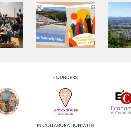
language for a
 Research
shared journey:
ts, Three
presenting the
tions for
Core Values
 Economy
and Culture of
The Economy of
Francesco
FOUNDERS
IN COLLABORATION WITH