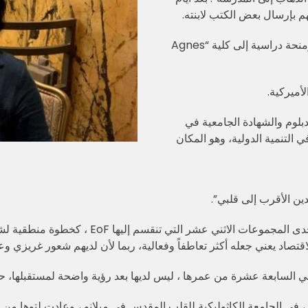
م بإرسال بعض الكتب لابنته.
نحة دراسية إلى كلية “
Agnes
لأميركية.
بلوم والشهادة الجامعية في
التنمية الدولية، وهو المكان
ين الأقرب إلى قلبي”.
وقد انضمت إلى مجموعة “نساء من أجل الاقتصاد” ،
تصاد يعني جعله أكثر تعاطفاً وفعالية، ربما لأن لديهم شعور غريزي وعم
في السابعة عشرة من عمرها ، ليس لديها بعد رؤية واضحة لمستقبلها، حي
 ، في الجامعة الكاثوليكية للقلب المقدس في ميلانو ، وعادت لتوها م