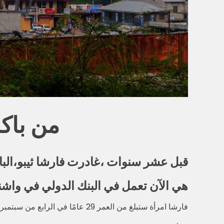
من باك
قبل عشر سنوات ،غادرت فارشا ثيبو،البالغة من العمر الآن 29 عاما” وطنها، حيث لم ي
هي الآن تعمل في البنك الدولي في واشن
فارشا امرأة ستبلغ من العمر 29 عامًا في الرابع من سبتمبر القادم، ونظرتها الى العالم لا تزال كشابة في مرحلة المراهقة.