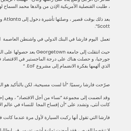
، طلبت القنصلية الأمريكية الإذن من والدها محمد السماح له
بعد ذلك بوقت قصير ، وصلتها تأشيرة دخول إلى
Atlanta
وم
.
Scott”
تعمل
اليوم فارشا في البنك الدولي في واشنطن العاصمة
ا
حيث انتقلت إلى جامعة
Georgetown
بعد حصولها على الد
جورجيا، و حصلت هناك على درجة الماجستير في الاقتصاد في 
الذي ألهمها بفكرة الانضمام إلى مشروع EoF. “
صرّحت فارشا رسميًا: “أنا لست مسيحية، لكن بالتأكيد هو الد
كانت أنثى، وتشدد على “أن إفساح المجا للنساء في عالم الاق
فارشا التي تقول أنها ركبت السيارة لأول مرة عندما كانت 
لا تنقصها الفرص، فقد أمضت ثمانية أشهر تدرس في إيطاليا