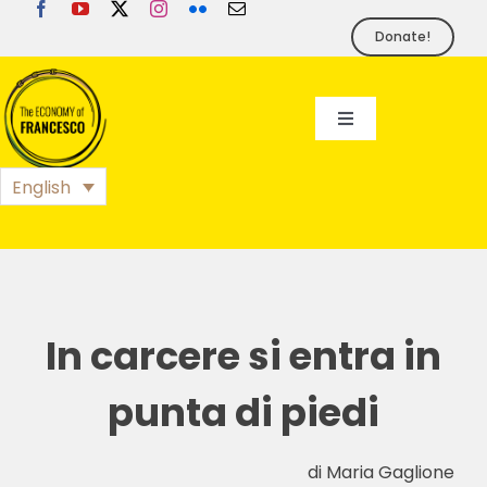
Skip
to
Donate!
content
Toggle
Navigation
EoF
English
BLOG
EVENTS
In carcere si entra in
FOUNDATION
punta di piedi
PRESS
di Maria Gaglione