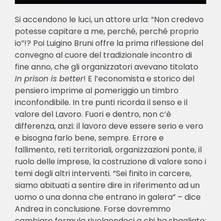
Si accendono le luci, un attore urla: “Non credevo
potesse capitare a me, perché, perché proprio
io”!? Poi Luigino Bruni offre la prima riflessione del
convegno al cuore del tradizionale incontro di
fine anno, che gli organizzatori avevano titolato
In prison is better
! E l’economista e storico del
pensiero imprime al pomeriggio un timbro
inconfondibile. In tre punti ricorda il senso e il
valore del Lavoro. Fuori e dentro, non c’è
differenza, anzi: il lavoro deve essere serio e vero
e bisogna farlo bene, sempre. Errore e
fallimento, reti territoriali, organizzazioni ponte, il
ruolo delle imprese, la costruzione di valore sono i
temi degli altri interventi. “Sei finito in carcere,
siamo abituati a sentire dire in riferimento ad un
uomo o una donna che entrano in galera” – dice
Andrea in conclusione. Forse dovremmo
cambiare formula rivolgendoci a chi ha sbagliato: