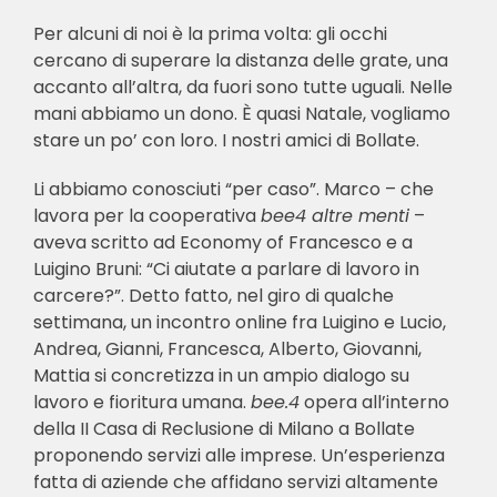
Per alcuni di noi è la prima volta: gli occhi
🎧 EoF RADIO
cercano di superare la distanza delle grate, una
accanto all’altra, da fuori sono tutte uguali. Nelle
mani abbiamo un dono. È quasi Natale, vogliamo
stare un po’ con loro. I nostri amici di Bollate.
Li abbiamo conosciuti “per caso”. Marco – che
lavora per la cooperativa
bee4 altre menti
–
aveva scritto ad Economy of Francesco e a
Luigino Bruni: “Ci aiutate a parlare di lavoro in
carcere?”. Detto fatto, nel giro di qualche
settimana, un incontro online fra Luigino e Lucio,
Andrea, Gianni, Francesca, Alberto, Giovanni,
Mattia si concretizza in un ampio dialogo su
lavoro e fioritura umana.
bee.4
opera all’interno
della II Casa di Reclusione di Milano a Bollate
proponendo servizi alle imprese.
Un’esperienza
fatta di aziende che affidano servizi altamente